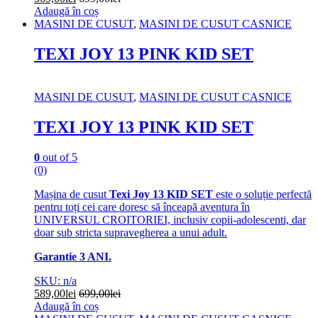
Adaugă în coș
MASINI DE CUSUT
,
MASINI DE CUSUT CASNICE
TEXI JOY 13 PINK KID SET
MASINI DE CUSUT
,
MASINI DE CUSUT CASNICE
TEXI JOY 13 PINK KID SET
0
out of 5
(0)
Mașina de cusut
Texi Joy 13 KID SET
este o soluție perfectă
pentru toți cei care doresc să înceapă aventura în
UNIVERSUL CROITORIEI, inclusiv copii-adolescenti, dar
doar sub stricta supravegherea a unui adult.
Garantie 3 ANI.
SKU: n/a
589,00
lei
699,00
lei
Adaugă în coș