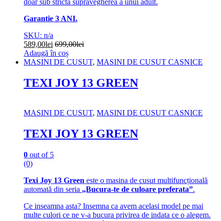
doar sub stricta supravegherea a unui adult.
Garantie 3 ANI.
SKU: n/a
589,00
lei
699,00
lei
Adaugă în coș
MASINI DE CUSUT
,
MASINI DE CUSUT CASNICE
TEXI JOY 13 GREEN
MASINI DE CUSUT
,
MASINI DE CUSUT CASNICE
TEXI JOY 13 GREEN
0
out of 5
(0)
Texi Joy 13 Green
este o masina de cusut multifuncțională
automată din seria
„Bucura-te de culoare preferata”
.
Ce inseamna asta? Insemna ca avem acelasi model pe mai
multe culori ce ne v-a bucura privirea de indata ce o alegem.