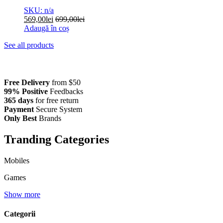
SKU: n/a
569,00
lei
699,00
lei
Adaugă în coș
See all products
Free Delivery
from $50
99% Positive
Feedbacks
365 days
for free return
Payment
Secure System
Only Best
Brands
Tranding Categories
Mobiles
Games
Show more
Categorii