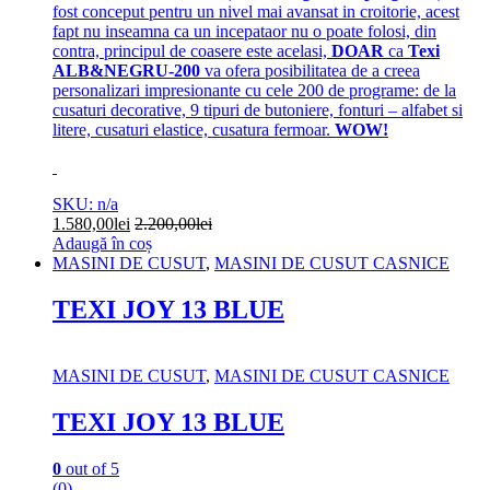
fost conceput pentru un nivel mai avansat in croitorie, acest
fapt nu inseamna ca un incepataor nu o poate folosi, din
contra, principul de coasere este acelasi,
DOAR
ca
Texi
ALB&NEGRU-200
va ofera posibilitatea de a creea
personalizari impresionante cu cele 200 de programe: de la
cusaturi decorative, 9 tipuri de butoniere, fonturi – alfabet si
litere, cusaturi elastice, cusatura fermoar.
WOW!
SKU: n/a
1.580,00
lei
2.200,00
lei
Adaugă în coș
MASINI DE CUSUT
,
MASINI DE CUSUT CASNICE
TEXI JOY 13 BLUE
MASINI DE CUSUT
,
MASINI DE CUSUT CASNICE
TEXI JOY 13 BLUE
0
out of 5
(0)