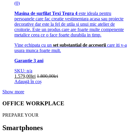
(0)
Masina de surfilat Texi Tegra 4
este ideala pentru
persoanele care fac creatie vestimentara acasa sau proiecte
decorative dar este la fel de utila si unui mic atelier de
croitorie. Este un produs care are foarte multe compenente
metalice ceea ce o face foarte durabila in timp.
Vine echipata cu un
set substantial de accesorii
care iti v-a
usura munca foarte mult.
Garantie 3 ani
SKU: n/a
1.579,00
lei
1.800,00
lei
Adaugă în coș
Show more
OFFICE WORKPLACE
PREPARE YOUR
Smartphones