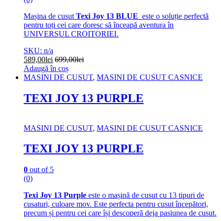
Mașina de cusut
Texi Joy 13 BLUE
este o soluție perfectă
pentru toți cei care doresc să înceapă aventura în
UNIVERSUL CROITORIEI.
SKU: n/a
589,00
lei
699,00
lei
Adaugă în coș
MASINI DE CUSUT
,
MASINI DE CUSUT CASNICE
TEXI JOY 13 PURPLE
MASINI DE CUSUT
,
MASINI DE CUSUT CASNICE
TEXI JOY 13 PURPLE
0
out of 5
(0)
Texi Joy 13 Purple
este o mașină de cusut cu 13 tipuri de
cusaturi, culoare mov. Este perfecta pentru cusut începători,
precum și pentru cei care își descoperă deja pasiunea de cusut.