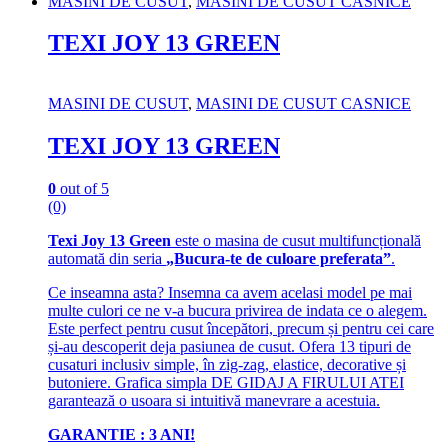
MASINI DE CUSUT
,
MASINI DE CUSUT CASNICE
TEXI JOY 13 GREEN
MASINI DE CUSUT
,
MASINI DE CUSUT CASNICE
TEXI JOY 13 GREEN
0
out of 5
(0)
Texi Joy 13 Green
este o masina de cusut multifuncțională
automată din seria
„Bucura-te de culoare preferata”
.
Ce inseamna asta? Insemna ca avem acelasi model pe mai
multe culori ce ne v-a bucura privirea de indata ce o alegem.
Este perfect pentru cusut începători, precum și pentru cei care
și-au descoperit deja pasiunea de cusut. Ofera 13 tipuri de
cusaturi inclusiv simple, în zig-zag, elastice, decorative și
butoniere. Grafica simpla DE GIDAJ A FIRULUI ATEI
garantează o usoara si intuitivă manevrare a acestuia.
GARANTIE : 3 ANI!