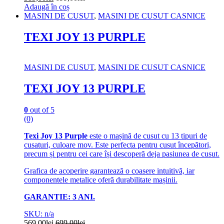
Adaugă în coș
MASINI DE CUSUT
,
MASINI DE CUSUT CASNICE
TEXI JOY 13 PURPLE
MASINI DE CUSUT
,
MASINI DE CUSUT CASNICE
TEXI JOY 13 PURPLE
0
out of 5
(0)
Texi Joy 13 Purple
este o mașină de cusut cu 13 tipuri de
cusaturi, culoare mov. Este perfecta pentru cusut începători,
precum și pentru cei care își descoperă deja pasiunea de cusut.
Grafica de acoperire garantează o coasere intuitivă, iar
componentele metalice oferă durabilitate mașinii.
GARANTIE: 3 ANI.
SKU: n/a
569,00
lei
699,00
lei