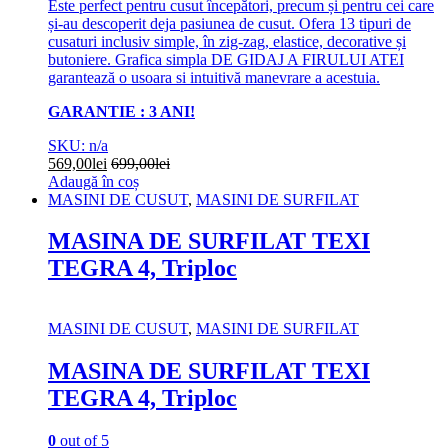
Este perfect pentru cusut începători, precum și pentru cei care
și-au descoperit deja pasiunea de cusut. Ofera 13 tipuri de
cusaturi inclusiv simple, în zig-zag, elastice, decorative și
butoniere. Grafica simpla DE GIDAJ A FIRULUI ATEI
garantează o usoara si intuitivă manevrare a acestuia.
GARANTIE : 3 ANI!
SKU: n/a
569,00
lei
699,00
lei
Adaugă în coș
MASINI DE CUSUT
,
MASINI DE SURFILAT
MASINA DE SURFILAT TEXI
TEGRA 4, Triploc
MASINI DE CUSUT
,
MASINI DE SURFILAT
MASINA DE SURFILAT TEXI
TEGRA 4, Triploc
0
out of 5