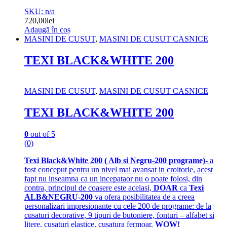
SKU: n/a
720,00
lei
Adaugă în coș
MASINI DE CUSUT
,
MASINI DE CUSUT CASNICE
TEXI BLACK&WHITE 200
MASINI DE CUSUT
,
MASINI DE CUSUT CASNICE
TEXI BLACK&WHITE 200
0
out of 5
(0)
Texi Black&White 200 ( Alb si Negru-200 programe)-
a
fost conceput pentru un nivel mai avansat in croitorie, acest
fapt nu inseamna ca un incepataor nu o poate folosi, din
contra, principul de coasere este acelasi,
DOAR
ca
Texi
ALB&NEGRU-200
va ofera posibilitatea de a creea
personalizari impresionante cu cele 200 de programe: de la
cusaturi decorative, 9 tipuri de butoniere, fonturi – alfabet si
litere, cusaturi elastice, cusatura fermoar.
WOW!