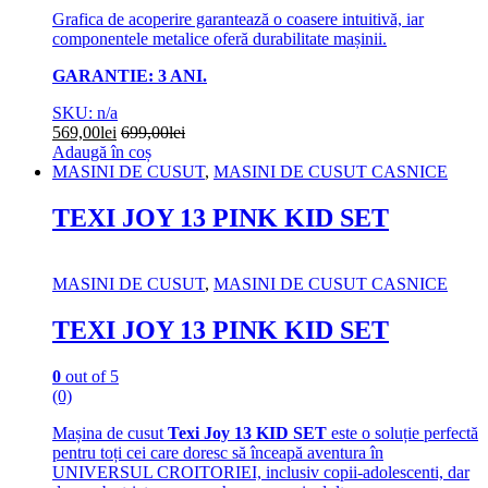
Grafica de acoperire garantează o coasere intuitivă, iar
componentele metalice oferă durabilitate mașinii.
GARANTIE: 3 ANI.
SKU: n/a
569,00
lei
699,00
lei
Adaugă în coș
MASINI DE CUSUT
,
MASINI DE CUSUT CASNICE
TEXI JOY 13 PINK KID SET
MASINI DE CUSUT
,
MASINI DE CUSUT CASNICE
TEXI JOY 13 PINK KID SET
0
out of 5
(0)
Mașina de cusut
Texi Joy 13 KID SET
este o soluție perfectă
pentru toți cei care doresc să înceapă aventura în
UNIVERSUL CROITORIEI, inclusiv copii-adolescenti, dar