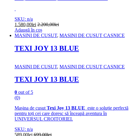
SKU: n/a
1.580,00
lei
2.200,00
lei
Adaugă în coș
MASINI DE CUSUT
,
MASINI DE CUSUT CASNICE
TEXI JOY 13 BLUE
MASINI DE CUSUT
,
MASINI DE CUSUT CASNICE
TEXI JOY 13 BLUE
0
out of 5
(0)
Mașina de cusut
Texi Joy 13 BLUE
este o soluție perfectă
pentru toți cei care doresc să înceapă aventura în
UNIVERSUL CROITORIEI.
SKU: n/a
589,00
lei
699,00
lei