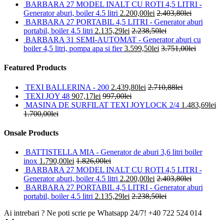
BARBARA 27 MODEL INALT CU ROTI 4,5 LITRI -
Generator aburi, boiler 4.5 litri
2.200,00
lei
2.403,80
lei
BARBARA 27 PORTABIL 4,5 LITRI - Generator aburi
portabil, boiler 4.5 litri
2.135,29
lei
2.238,50
lei
BARBARA 31 SEMI-AUTOMAT - Generator aburi cu
boiler 4,5 litri, pompa apa si fier
3.599,50
lei
3.751,00
lei
Featured Products
TEXI BALLERINA - 200
2.439,80
lei
2.710,88
lei
TEXI JOY 48
907,17
lei
997,00
lei
MASINA DE SURFILAT TEXI JOYLOCK 2/4
1.483,69
lei
1.700,00
lei
Onsale Products
BATTISTELLA MIA - Generator de aburi 3,6 litri boiler
inox
1.790,00
lei
1.826,00
lei
BARBARA 27 MODEL INALT CU ROTI 4,5 LITRI -
Generator aburi, boiler 4.5 litri
2.200,00
lei
2.403,80
lei
BARBARA 27 PORTABIL 4,5 LITRI - Generator aburi
portabil, boiler 4.5 litri
2.135,29
lei
2.238,50
lei
Ai intrebari ? Ne poti scrie pe Whatsapp 24/7!
+40 722 524 014