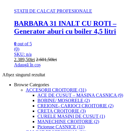
STATII DE CALCAT PROFESIONALE
BARBARA 31 INALT CU ROTI –
Generator aburi cu boiler 4,5 litri
0
out of 5
(0)
SKU: n/a
2.389,50
lei
2.601,50
lei
Adaugă în coș
Afișez singurul rezultat
Browse Categories
ACCESORII CROITORIE
(31)
ACE DE CUSUT – MASINA CASNICA
(9)
BOBINE/ MOSORELE
(2)
CREIONE- CARIOCI CROITORIE
(2)
CRETA CROITORIE
(3)
CURELE MASINI DE CUSUT
(1)
MANECHINE CROITORIE
(2)
Picioruse CASNICE
(11)