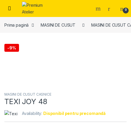
Skip to navigation
Skip to content
0
Prima pagină
MASINI DE CUSUT
MASINI DE CUSUT C
-
9%
MASINI DE CUSUT CASNICE
TEXI JOY 48
Availability:
Disponibil pentru precomandă