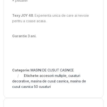
• pedalier
Texy JOY 48
. Experienta unica de care ai nevoie
pentru a coase acasa.
Garantie 3 ani.
Categorie:
MASINI DE CUSUT CASNICE
Etichete:
accesorii multiple
,
cusaturi
decorative
,
masina de cusut casnica
,
masina de
cusut casnica 50 cusaturi