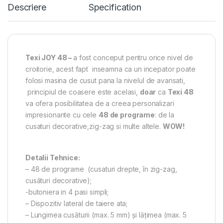
Descriere
Specification
Texi JOY 48 –
a fost conceput pentru orice nivel de
croitorie, acest fapt inseamna ca un incepator poate
folosi masina de cusut pana la nivelul de avansati,
principiul de coasere este acelasi,
doar
ca
Texi 48
va ofera posibilitatea de a creea personalizari
impresionante cu cele
48 de programe
: de la
cusaturi decorative,zig-zag si multe altele.
WOW!
Detalii Tehnice:
– 48 de programe (cusaturi drepte, în zig-zag,
cusături decorative);
-butoniera in 4 pasi simpli;
– Dispozitiv lateral de taiere ata;
– Lungimea cusăturii (max. 5 mm) și lățimea (max. 5