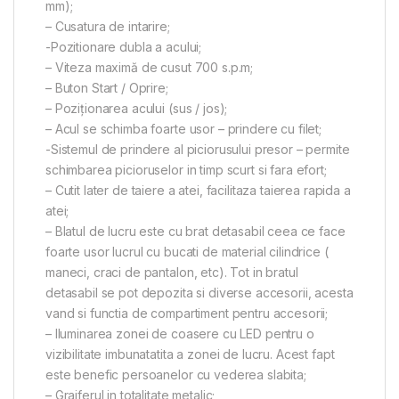
mm);
– Cusatura de intarire;
-Pozitionare dubla a acului;
– Viteza maximă de cusut 700 s.p.m;
– Buton Start / Oprire;
– Poziționarea acului (sus / jos);
– Acul se schimba foarte usor – prindere cu filet;
-Sistemul de prindere al piciorusului presor – permite
schimbarea picioruselor in timp scurt si fara efort;
– Cutit later de taiere a atei, facilitaza taierea rapida a
atei;
– Blatul de lucru este cu brat detasabil ceea ce face
foarte usor lucrul cu bucati de material cilindrice (
maneci, craci de pantalon, etc). Tot in bratul
detasabil se pot depozita si diverse accesorii, acesta
vand si functia de compartiment pentru accesorii;
– Iluminarea zonei de coasere cu LED pentru o
vizibilitate imbunatatita a zonei de lucru. Acest fapt
este benefic persoanelor cu vederea slabita;
– Graiferul in totalitate metalic;