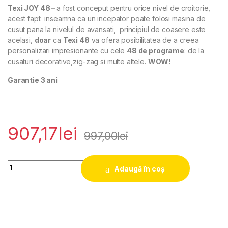
Texi JOY 48 –
a fost conceput pentru orice nivel de croitorie,
acest fapt inseamna ca un incepator poate folosi masina de
cusut pana la nivelul de avansati, principiul de coasere este
acelasi,
doar
ca
Texi 48
va ofera posibilitatea de a creea
personalizari impresionante cu cele
48 de programe
: de la
cusaturi decorative,zig-zag si multe altele.
WOW!
Garantie 3 ani
907,17
lei
997,00
lei
Quantity
Adaugă în coș