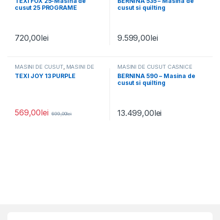
TEXI FOX 25-Masina de
BERNINA 535 – Masina de
cusut 25 PROGRAME
cusut si quilting
computerizata, 1048
cusaturi
720,00
lei
9.599,00
lei
MASINI DE CUSUT
,
MASINI DE
MASINI DE CUSUT CASNICE
CUSUT CASNICE
TEXI JOY 13 PURPLE
BERNINA 590 – Masina de
cusut si quilting
computerizata, 1774
cusaturi
569,00
lei
13.499,00
lei
699,00
lei