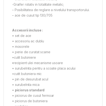
-Graifer rotativ in totalitate metalic;
– Posibilitatea de reglare a nivelului transportorului.
– ace de cusut tip 130/705
Accesorii incluse :
• set de ace
• accesoriu ac dublu
• mosorele
• perie de curatat scame
•cutit butoniere
•
recipient ulei mecanisme usoare
• surubelnita pentru a scoate placa acului
•cutit butoniera mic
• pin de desurubat acul
• surubelnita mica
•
piciorus standard
• piciorus de cusut fermoar
• piciorus de butoniera