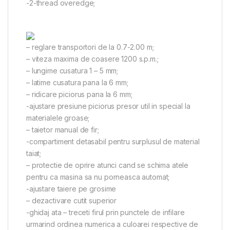
-2-thread overedge;
– reglare transportori de la 0.7-2.00 m;
– viteza maxima de coasere 1200 s.p.m.;
– lungime cusatura 1 – 5 mm;
– latime cusatura pana la 6 mm;
– ridicare piciorus pana la 6 mm;
-ajustare presiune piciorus presor util in special la
materialele groase;
– taietor manual de fir;
-compartiment detasabil pentru surplusul de material
taiat;
– protectie de oprire atunci cand se schima atele
pentru ca masina sa nu porneasca automat;
-ajustare taiere pe grosime
– dezactivare cutit superior
-ghidaj ata – treceti firul prin punctele de infilare
urmarind ordinea numerica a culoarei respective de