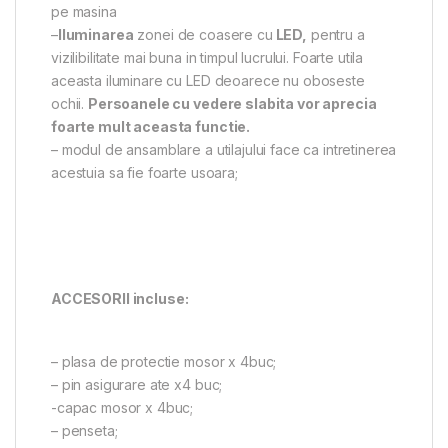
pe masina
–
Iluminarea
zonei de coasere cu
LED,
pentru a
vizilibilitate mai buna in timpul lucrului. Foarte utila
aceasta iluminare cu LED deoarece nu oboseste
ochii.
Persoanele cu vedere slabita vor aprecia
foarte mult aceasta functie.
– modul de ansamblare a utilajului face ca intretinerea
acestuia sa fie foarte usoara;
ACCESORII incluse:
– plasa de protectie mosor x 4buc;
– pin asigurare ate x4 buc;
-capac mosor x 4buc;
– penseta;