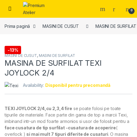
Skip to navigation
Skip to content
0
Prima pagină
MASINI DE CUSUT
MASINI DE SURFILAT
-
13%
MASINI DE CUSUT
,
MASINI DE SURFILAT
MASINA DE SURFILAT TEXI
JOYLOCK 2/4
Availability:
Disponibil pentru precomandă
TEXI JOYLOCK 2/4,cu 2,3,4 fire
se poate folosi pe toate
tipurile de materiale. Face parte din gama de top a marcii Texi,
imbinand intr-un mod foarte armonios si usor de folosit pentru a
face cusatura de tip surfilat -cusatura de acoperire
(
overlock )
si mai mult 7 tipuri diferite de cusaturi
. O masina