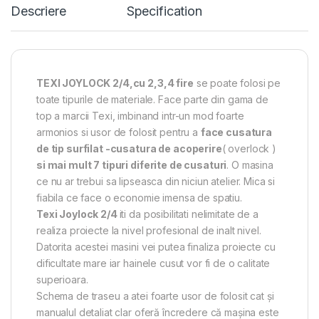
Descriere
Specification
TEXI JOYLOCK 2/4,cu 2,3,4 fire
se poate folosi pe
toate tipurile de materiale. Face parte din gama de
top a marcii Texi, imbinand intr-un mod foarte
armonios si usor de folosit pentru a
face cusatura
de tip surfilat -cusatura de acoperire
( overlock )
si mai mult 7 tipuri diferite de cusaturi
. O masina
ce nu ar trebui sa lipseasca din niciun atelier. Mica si
fiabila ce face o economie imensa de spatiu.
Texi Joylock 2/4
iti da posibilitati nelimitate de a
realiza proiecte la nivel profesional de inalt nivel.
Datorita acestei masini vei putea finaliza proiecte cu
dificultate mare iar hainele cusut vor fi de o calitate
superioara.
Schema de traseu a atei foarte usor de folosit cat și
manualul detaliat clar oferă încredere că mașina este