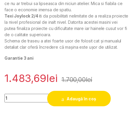
ce nu ar trebui sa lipseasca din niciun atelier. Mica si fiabila ce
face o economie imensa de spatiu.
Texi Joylock 2/4
iti da posibilitati nelimitate de a realiza proiecte
la nivel profesional de inalt nivel. Datorita acestei masini vei
putea finaliza proiecte cu dificultate mare iar hainele cusut vor fi
de o calitate superioara.
Schema de traseu a atei foarte usor de folosit cat și manualul
detaliat clar oferă încredere că mașina este ușor de utilizat.
Garantie 3 ani
1.483,69
lei
1.700,00
lei
Quantity
Adaugă în coș