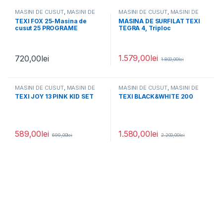
MASINI DE CUSUT
,
MASINI DE
MASINI DE CUSUT
,
MASINI DE
CUSUT CASNICE
SURFILAT
TEXI FOX 25-Masina de
MASINA DE SURFILAT TEXI
cusut 25 PROGRAME
TEGRA 4, Triploc
1.579,00
lei
720,00
lei
1.800,00
lei
MASINI DE CUSUT
,
MASINI DE
MASINI DE CUSUT
,
MASINI DE
CUSUT CASNICE
CUSUT CASNICE
TEXI JOY 13 PINK KID SET
TEXI BLACK&WHITE 200
589,00
lei
1.580,00
lei
699,00
lei
2.200,00
lei