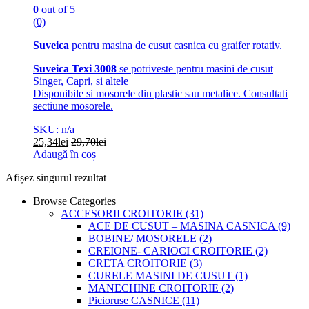
0
out of 5
(0)
Suveica
pentru masina de cusut casnica cu graifer rotativ.
Suveica Texi 3008
se potriveste pentru masini de cusut
Singer, Capri, si altele
Disponibile si mosorele din plastic sau metalice. Consultati
sectiune mosorele.
SKU: n/a
25,34
lei
29,70
lei
Adaugă în coș
Afișez singurul rezultat
Browse Categories
ACCESORII CROITORIE
(31)
ACE DE CUSUT – MASINA CASNICA
(9)
BOBINE/ MOSORELE
(2)
CREIONE- CARIOCI CROITORIE
(2)
CRETA CROITORIE
(3)
CURELE MASINI DE CUSUT
(1)
MANECHINE CROITORIE
(2)
Picioruse CASNICE
(11)