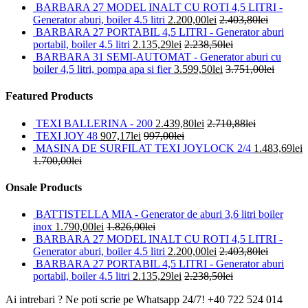
BARBARA 27 MODEL INALT CU ROTI 4,5 LITRI -
Generator aburi, boiler 4.5 litri
2.200,00
lei
2.403,80
lei
BARBARA 27 PORTABIL 4,5 LITRI - Generator aburi
portabil, boiler 4.5 litri
2.135,29
lei
2.238,50
lei
BARBARA 31 SEMI-AUTOMAT - Generator aburi cu
boiler 4,5 litri, pompa apa si fier
3.599,50
lei
3.751,00
lei
Featured Products
TEXI BALLERINA - 200
2.439,80
lei
2.710,88
lei
TEXI JOY 48
907,17
lei
997,00
lei
MASINA DE SURFILAT TEXI JOYLOCK 2/4
1.483,69
lei
1.700,00
lei
Onsale Products
BATTISTELLA MIA - Generator de aburi 3,6 litri boiler
inox
1.790,00
lei
1.826,00
lei
BARBARA 27 MODEL INALT CU ROTI 4,5 LITRI -
Generator aburi, boiler 4.5 litri
2.200,00
lei
2.403,80
lei
BARBARA 27 PORTABIL 4,5 LITRI - Generator aburi
portabil, boiler 4.5 litri
2.135,29
lei
2.238,50
lei
Ai intrebari ? Ne poti scrie pe Whatsapp 24/7!
+40 722 524 014