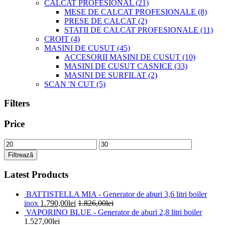
CALCAT PROFESIONAL
(21)
MESE DE CALCAT PROFESIONALE
(8)
PRESE DE CALCAT
(2)
STATII DE CALCAT PROFESIONALE
(11)
CROIT
(4)
MASINI DE CUSUT
(45)
ACCESORII MASINI DE CUSUT
(10)
MASINI DE CUSUT CASNICE
(33)
MASINI DE SURFILAT
(2)
SCAN 'N CUT
(5)
Filters
Price
Preț
Preț
minim
maxim
Filtrează
Latest Products
BATTISTELLA MIA - Generator de aburi 3,6 litri boiler
inox
1.790,00
lei
1.826,00
lei
VAPORINO BLUE - Generator de aburi 2,8 litri boiler
1.527,00
lei