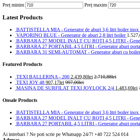
Preț minim
Preț maxim
Latest Products
BATTISTELLA MIA - Generator de aburi 3,6 litri boiler inox
VAPORINO BLUE - Generator de aburi 2,8 litri boiler
1.527,
BARBARA 27 MODEL INALT CU ROTI 4,5 LITRI - Generator a
BARBARA 27 PORTABIL 4,5 LITRI - Generator aburi portabil,
BARBARA 31 SEMI-AUTOMAT - Generator aburi cu boiler 4,5 
Featured Products
TEXI BALLERINA - 200
2.439,80
lei
2.710,88
lei
TEXI JOY 48
907,17
lei
997,00
lei
MASINA DE SURFILAT TEXI JOYLOCK 2/4
1.483,69
lei
Onsale Products
BATTISTELLA MIA - Generator de aburi 3,6 litri boiler inox
BARBARA 27 MODEL INALT CU ROTI 4,5 LITRI - Generator a
BARBARA 27 PORTABIL 4,5 LITRI - Generator aburi portabil,
Ai intrebari ? Ne poti scrie pe Whatsapp 24/7!
+40 722 524 014
Adresa: