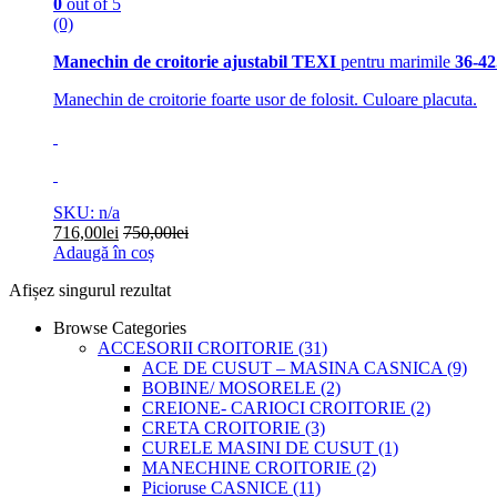
0
out of 5
(0)
Manechin de croitorie ajustabil TEXI
pentru marimile
36-42
Manechin de croitorie foarte usor de folosit. Culoare placuta.
SKU: n/a
716,00
lei
750,00
lei
Adaugă în coș
Afișez singurul rezultat
Browse Categories
ACCESORII CROITORIE
(31)
ACE DE CUSUT – MASINA CASNICA
(9)
BOBINE/ MOSORELE
(2)
CREIONE- CARIOCI CROITORIE
(2)
CRETA CROITORIE
(3)
CURELE MASINI DE CUSUT
(1)
MANECHINE CROITORIE
(2)
Picioruse CASNICE
(11)