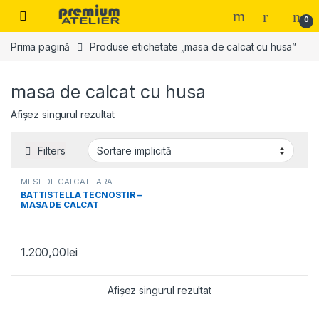
Skip to navigation
Skip to content
0
Prima pagină
Produse etichetate „masa de calcat cu husa”
masa de calcat cu husa
Afișez singurul rezultat
Filters
MESE DE CALCAT FARA
GENERATOR ABURI
BATTISTELLA TECNOSTIR –
MASA DE CALCAT
1.200,00
lei
Afișez singurul rezultat