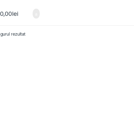
00,00
lei
gurul rezultat