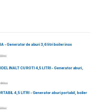
- Generator de aburi 3,6 litri boiler inox
00
lei
L INALT CU ROTI 4,5 LITRI - Generator aburi,
,80
lei
ABIL 4,5 LITRI - Generator aburi portabil, boiler
50
lei