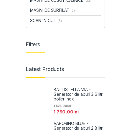
MASINI DE CUSUT CASNICE
(33)
MASINI DE SURFILAT
(2)
SCAN 'N CUT
(5)
Filters
Latest Products
BATTISTELLA MIA -
Generator de aburi 3,6 litri
boiler inox
1.826,00
lei
1.790,00
lei
VAPORINO BLUE -
Generator de aburi 2,8 litri