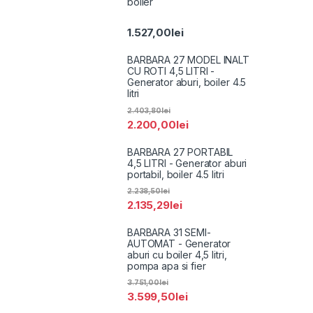
boiler
1.527,00
lei
BARBARA 27 MODEL INALT
CU ROTI 4,5 LITRI -
Generator aburi, boiler 4.5
litri
2.403,80
lei
2.200,00
lei
BARBARA 27 PORTABIL
4,5 LITRI - Generator aburi
portabil, boiler 4.5 litri
2.238,50
lei
2.135,29
lei
BARBARA 31 SEMI-
AUTOMAT - Generator
aburi cu boiler 4,5 litri,
pompa apa si fier
3.751,00
lei
3.599,50
lei