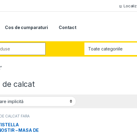
Localiz
Cos de cumparaturi
Contact
r:
”
 de calcat
DE CALCAT FARA
ATOR ABURI
ISTELLA
OSTIR – MASA DE
CAT