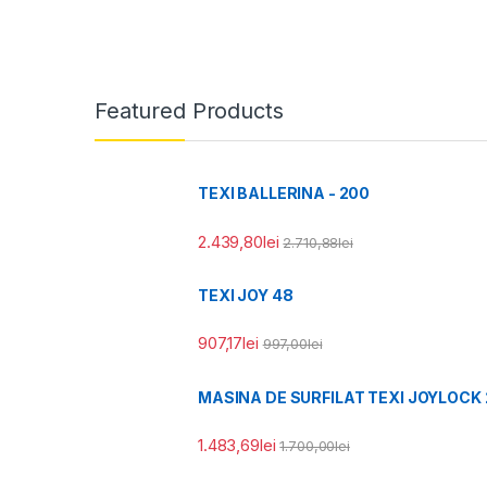
Featured Products
TEXI BALLERINA - 200
2.439,80
lei
2.710,88
lei
TEXI JOY 48
907,17
lei
997,00
lei
MASINA DE SURFILAT TEXI JOYLOCK 
1.483,69
lei
1.700,00
lei