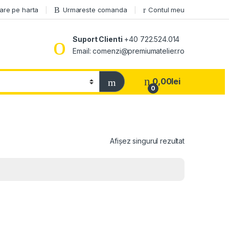
are pe harta
Urmareste comanda
Contul meu
Suport Clienti
+40 722.524.014
Email: comenzi@premiumatelier.ro
0,00
lei
0
Afișez singurul rezultat