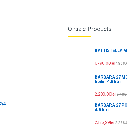
Onsale Products
BATTISTELLA MIA 
1.790,00
lei
1.826,
BARBARA 27 MODE
boiler 4.5 litri
2.200,00
lei
2.403
2/4
BARBARA 27 PORT
4.5 litri
2.135,29
lei
2.238,