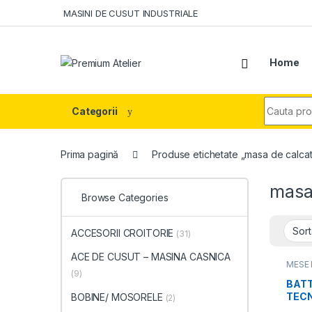
Skip to navigation
Skip to content
MASINI DE CUSUT INDUSTRIALE
Home
Search fo
Categorii
Prima pagină
Produse etichetate „masa de calcat
masa
Browse Categories
ACCESORII CROITORIE
(31)
ACE DE CUSUT – MASINA CASNICA
MESE 
GENER
(9)
BATT
TECN
BOBINE/ MOSORELE
(2)
CAL