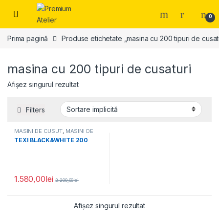
Skip to navigation
Skip to content
0
Prima pagină
Produse etichetate „masina cu 200 tipuri de cusat
masina cu 200 tipuri de cusaturi
Afișez singurul rezultat
Filters
MASINI DE CUSUT
,
MASINI DE
CUSUT CASNICE
TEXI BLACK&WHITE 200
1.580,00
lei
2.200,00
lei
Afișez singurul rezultat