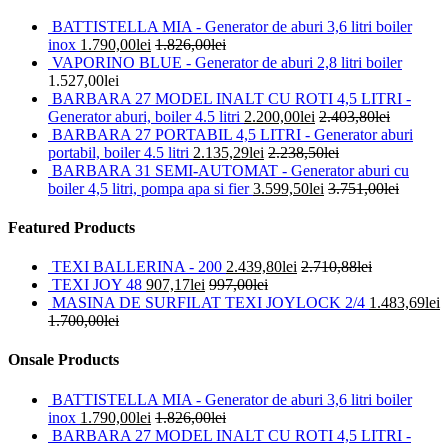
BATTISTELLA MIA - Generator de aburi 3,6 litri boiler
inox
1.790,00
lei
1.826,00
lei
VAPORINO BLUE - Generator de aburi 2,8 litri boiler
1.527,00
lei
BARBARA 27 MODEL INALT CU ROTI 4,5 LITRI -
Generator aburi, boiler 4.5 litri
2.200,00
lei
2.403,80
lei
BARBARA 27 PORTABIL 4,5 LITRI - Generator aburi
portabil, boiler 4.5 litri
2.135,29
lei
2.238,50
lei
BARBARA 31 SEMI-AUTOMAT - Generator aburi cu
boiler 4,5 litri, pompa apa si fier
3.599,50
lei
3.751,00
lei
Featured Products
TEXI BALLERINA - 200
2.439,80
lei
2.710,88
lei
TEXI JOY 48
907,17
lei
997,00
lei
MASINA DE SURFILAT TEXI JOYLOCK 2/4
1.483,69
lei
1.700,00
lei
Onsale Products
BATTISTELLA MIA - Generator de aburi 3,6 litri boiler
inox
1.790,00
lei
1.826,00
lei
BARBARA 27 MODEL INALT CU ROTI 4,5 LITRI -