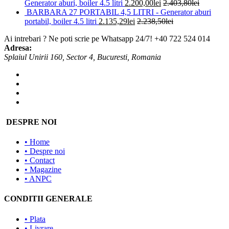
Generator aburi, boiler 4.5 litri
2.200,00
lei
2.403,80
lei
BARBARA 27 PORTABIL 4,5 LITRI - Generator aburi
portabil, boiler 4.5 litri
2.135,29
lei
2.238,50
lei
Ai intrebari ? Ne poti scrie pe Whatsapp 24/7!
+40 722 524 014
Adresa:
Splaiul Unirii 160, Sector 4, Bucuresti, Romania
DESPRE NOI
• Home
• Despre noi
• Contact
• Magazine
• ANPC
CONDITII GENERALE
• Plata
• Livrare