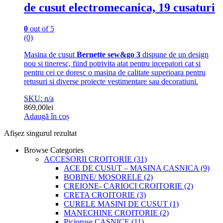
de cusut electromecanica, 19 cusaturi
0
out of 5
(0)
Masina de cusut
Bernette sew&go 3
dispune de un design
nou si tineresc, fiind potrivita atat pentru incepatori cat si
pentru cei ce doresc o masina de calitate superioara pentru
retusuri si diverse proiecte vestimentare sau decoratiuni.
SKU: n/a
869,00
lei
Adaugă în coș
Afișez singurul rezultat
Browse Categories
ACCESORII CROITORIE
(31)
ACE DE CUSUT – MASINA CASNICA
(9)
BOBINE/ MOSORELE
(2)
CREIONE- CARIOCI CROITORIE
(2)
CRETA CROITORIE
(3)
CURELE MASINI DE CUSUT
(1)
MANECHINE CROITORIE
(2)
Picioruse CASNICE
(11)