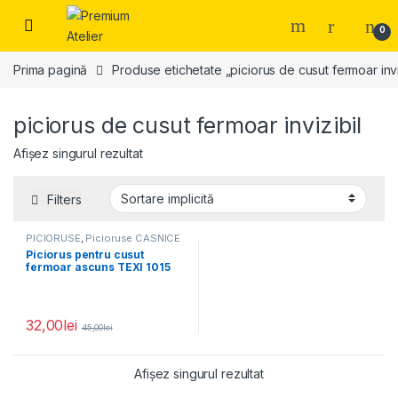
Skip to navigation
Skip to content
0
Prima pagină
Produse etichetate „piciorus de cusut fermoar invi
piciorus de cusut fermoar invizibil
Afișez singurul rezultat
Filters
PICIORUSE
,
Picioruse CASNICE
Piciorus pentru cusut
fermoar ascuns TEXI 1015
32,00
lei
45,00
lei
Afișez singurul rezultat