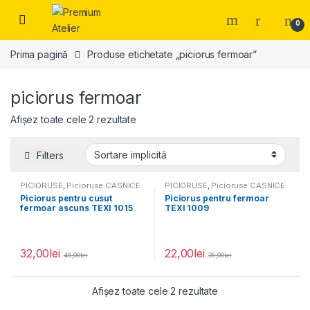
Skip to navigation
Skip to content
0
Prima pagină
Produse etichetate „piciorus fermoar”
piciorus fermoar
Afișez toate cele 2 rezultate
Filters
PICIORUSE
,
Picioruse CASNICE
PICIORUSE
,
Picioruse CASNICE
Piciorus pentru cusut
Piciorus pentru fermoar
fermoar ascuns TEXI 1015
TEXI 1009
32,00
lei
22,00
lei
45,00
lei
35,00
lei
Afișez toate cele 2 rezultate