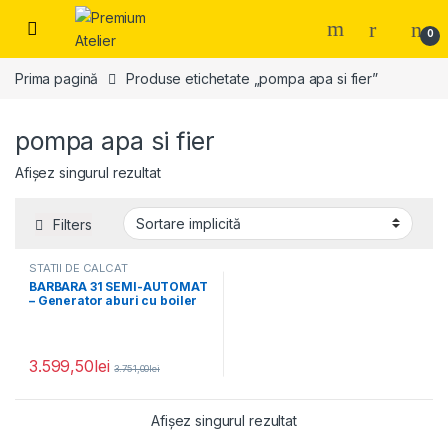
Skip to navigation
Skip to content
0
Prima pagină
Produse etichetate „pompa apa si fier”
pompa apa si fier
Afișez singurul rezultat
Filters
STATII DE CALCAT
PROFESIONALE
BARBARA 31 SEMI-AUTOMAT
– Generator aburi cu boiler
4,5 litri, pompa apa si fier
3.599,50
lei
3.751,00
lei
Afișez singurul rezultat