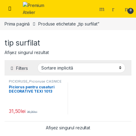
Skip to navigation
Skip to content
0
Prima pagină
Produse etichetate „tip surfilat”
tip surfilat
Afișez singurul rezultat
Filters
PICIORUSE
,
Picioruse CASNICE
Piciorus pentru cusaturi
DECORATIVE TEXI 1013
31,50
lei
36,00
lei
Afișez singurul rezultat