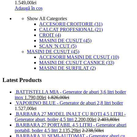
1.549,00
lei
Adaugă în coș
Show All Categories
ACCESORII CROITORIE
(31)
CALCAT PROFESIONAL
(21)
CROIT
(4)
MASINI DE CUSUT
(45)
SCAN 'N CUT
(5)
MASINI DE CUSUT
(45)
ACCESORII MASINI DE CUSUT
(10)
MASINI DE CUSUT CASNICE
(33)
MASINI DE SURFILAT
(2)
Latest Products
BATTISTELLA MIA - Generator de aburi 3,6 litri boiler
inox
1.790,00
lei
1.826,00
lei
VAPORINO BLUE - Generator de aburi 2,8 litri boiler
1.527,00
lei
BARBARA 27 MODEL INALT CU ROTI 4,5 LITRI -
Generator aburi, boiler 4.5 litri
2.200,00
lei
2.403,80
lei
BARBARA 27 PORTABIL 4,5 LITRI - Generator aburi
portabil, boiler 4.5 litri
2.135,29
lei
2.238,50
lei
BARBARA 31 SEMI-AUTOMAT - Generator aburi cu