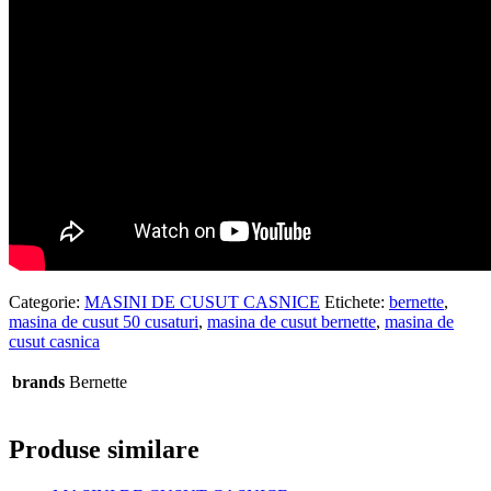
Categorie:
MASINI DE CUSUT CASNICE
Etichete:
bernette
,
masina de cusut 50 cusaturi
,
masina de cusut bernette
,
masina de
cusut casnica
brands
Bernette
Produse similare