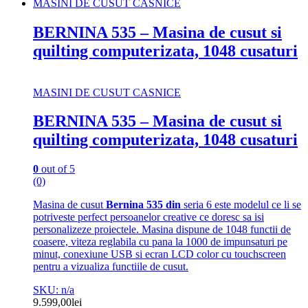
MASINI DE CUSUT CASNICE
BERNINA 535 – Masina de cusut si
quilting computerizata, 1048 cusaturi
MASINI DE CUSUT CASNICE
BERNINA 535 – Masina de cusut si
quilting computerizata, 1048 cusaturi
0
out of 5
(0)
Masina de cusut
Bernina 535 din
seria 6 este modelul ce li se
potriveste perfect persoanelor creative ce doresc sa isi
personalizeze proiectele. Masina dispune de 1048 functii de
coasere, viteza reglabila cu pana la 1000 de impunsaturi pe
minut, conexiune USB si ecran LCD color cu touchscreen
pentru a vizualiza functiile de cusut.
SKU: n/a
9.599,00
lei