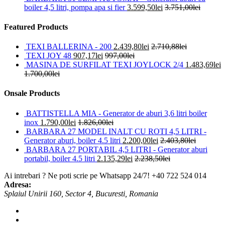
boiler 4,5 litri, pompa apa si fier
3.599,50
lei
3.751,00
lei
Featured Products
TEXI BALLERINA - 200
2.439,80
lei
2.710,88
lei
TEXI JOY 48
907,17
lei
997,00
lei
MASINA DE SURFILAT TEXI JOYLOCK 2/4
1.483,69
lei
1.700,00
lei
Onsale Products
BATTISTELLA MIA - Generator de aburi 3,6 litri boiler
inox
1.790,00
lei
1.826,00
lei
BARBARA 27 MODEL INALT CU ROTI 4,5 LITRI -
Generator aburi, boiler 4.5 litri
2.200,00
lei
2.403,80
lei
BARBARA 27 PORTABIL 4,5 LITRI - Generator aburi
portabil, boiler 4.5 litri
2.135,29
lei
2.238,50
lei
Ai intrebari ? Ne poti scrie pe Whatsapp 24/7!
+40 722 524 014
Adresa:
Splaiul Unirii 160, Sector 4, Bucuresti, Romania