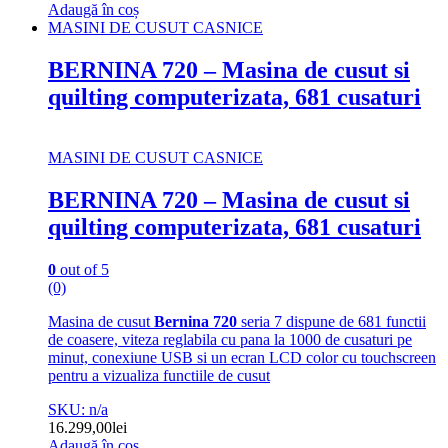
Adaugă în coș
MASINI DE CUSUT CASNICE
BERNINA 720 – Masina de cusut si
quilting computerizata, 681 cusaturi
MASINI DE CUSUT CASNICE
BERNINA 720 – Masina de cusut si
quilting computerizata, 681 cusaturi
0
out of 5
(0)
Masina de cusut
Bernina 720
seria 7 dispune de 681 functii
de coasere, viteza reglabila cu pana la 1000 de cusaturi pe
minut, conexiune USB si un ecran LCD color cu touchscreen
pentru a vizualiza functiile de cusut
SKU: n/a
16.299,00
lei
Adaugă în coș