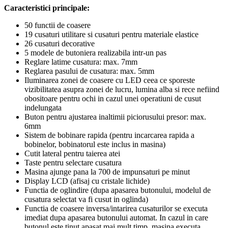
Caracteristici principale:
50 functii de coasere
19 cusaturi utilitare si cusaturi pentru materiale elastice
26 cusaturi decorative
5 modele de butoniera realizabila intr-un pas
Reglare latime cusatura: max. 7mm
Reglarea pasului de cusatura: max. 5mm
Iluminarea zonei de coasere cu LED ceea ce sporeste
vizibilitatea asupra zonei de lucru, lumina alba si rece nefiind
obositoare pentru ochi in cazul unei operatiuni de cusut
indelungata
Buton pentru ajustarea inaltimii piciorusului presor: max.
6mm
Sistem de bobinare rapida (pentru incarcarea rapida a
bobinelor, bobinatorul este inclus in masina)
Cutit lateral pentru taierea atei
Taste pentru selectare cusatura
Masina ajunge pana la 700 de impunsaturi pe minut
Display LCD (afisaj cu cristale lichide)
Functia de oglindire (dupa apasarea butonului, modelul de
cusatura selectat va fi cusut in oglinda)
Functia de coasere inversa/intarirea cusaturilor se executa
imediat dupa apasarea butonului automat. In cazul in care
butonul este tinut apasat mai mult timp, masina executa