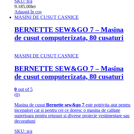
SKU: n/a
9.185,00
lei
Adaugă în coș
MASINI DE CUSUT CASNICE
BERNETTE SEW&GO 7 – Masina
de cusut computerizata, 80 cusaturi
MASINI DE CUSUT CASNICE
BERNETTE SEW&GO 7 – Masina
de cusut computerizata, 80 cusaturi
0
out of 5
(0)
Masina de cusut
Bernette sew&go 7
este potrivita atat pentru
incepatori cat si pentru cei ce doresc o masina de calitate
superioara pentru retusuri si diverse proiecte vestimentare sau
decoratiuni
SKU: n/a