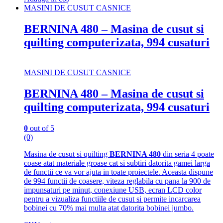
MASINI DE CUSUT CASNICE
BERNINA 480 – Masina de cusut si
quilting computerizata, 994 cusaturi
MASINI DE CUSUT CASNICE
BERNINA 480 – Masina de cusut si
quilting computerizata, 994 cusaturi
0
out of 5
(0)
Masina de cusut si quilting
BERNINA 480
din seria 4 poate
coase atat materiale groase cat si subtiri datorita gamei larga
de functii ce va vor ajuta in toate proiectele. Aceasta dispune
de 994 functii de coasere, viteza reglabila cu pana la 900 de
impunsaturi pe minut, conexiune USB, ecran LCD color
pentru a vizualiza functiile de cusut si permite incarcarea
bobinei cu 70% mai multa atat datorita bobinei jumbo.