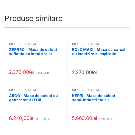
Produse similare
MESE DE CALCAT
MESE DE CALCAT
PROFESIONALE
PROFESIONALE
ZEFFIRO – Masa de calcat
EOLO MAXI – Masa de calcat
suflanta cu incalzire si
cu incalzire si aspiratie
aspiratie
2.370,00
lei
2.270,00
lei
2.620,00
lei
MESE DE CALCAT
MESE DE CALCAT
PROFESIONALE
PROFESIONALE
ARGO – Masa de calcat cu
KER/5 – Masa de calcat
generator 3 LITRI
semi-industriala cu
Generator aburi si Suflanta
8.240,00
lei
5.660,00
lei
8.800,00
lei
5.990,00
lei