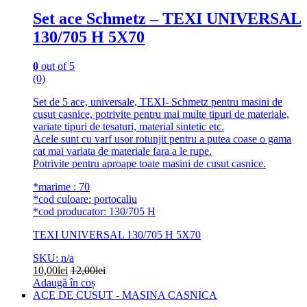
Set ace Schmetz – TEXI UNIVERSAL
130/705 H 5X70
0
out of 5
(0)
Set de 5 ace, universale, TEXI- Schmetz pentru masini de
cusut casnice, potrivite pentru mai multe tipuri de materiale,
variate tipuri de tesaturi, material sintetic etc.
Acele sunt cu varf usor rotunjit pentru a putea coase o gama
cat mai variata de materiale fara a le rupe.
Potrivite pentru aproape toate masini de cusut casnice.
*marime : 70
*cod culoare: portocaliu
*cod producator: 130/705 H
TEXI UNIVERSAL 130/705 H 5X70
SKU: n/a
10,00
lei
12,00
lei
Adaugă în coș
ACE DE CUSUT - MASINA CASNICA