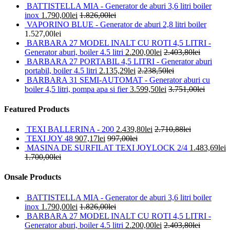
BATTISTELLA MIA - Generator de aburi 3,6 litri boiler
inox
1.790,00
lei
1.826,00
lei
VAPORINO BLUE - Generator de aburi 2,8 litri boiler
1.527,00
lei
BARBARA 27 MODEL INALT CU ROTI 4,5 LITRI -
Generator aburi, boiler 4.5 litri
2.200,00
lei
2.403,80
lei
BARBARA 27 PORTABIL 4,5 LITRI - Generator aburi
portabil, boiler 4.5 litri
2.135,29
lei
2.238,50
lei
BARBARA 31 SEMI-AUTOMAT - Generator aburi cu
boiler 4,5 litri, pompa apa si fier
3.599,50
lei
3.751,00
lei
Featured Products
TEXI BALLERINA - 200
2.439,80
lei
2.710,88
lei
TEXI JOY 48
907,17
lei
997,00
lei
MASINA DE SURFILAT TEXI JOYLOCK 2/4
1.483,69
lei
1.700,00
lei
Onsale Products
BATTISTELLA MIA - Generator de aburi 3,6 litri boiler
inox
1.790,00
lei
1.826,00
lei
BARBARA 27 MODEL INALT CU ROTI 4,5 LITRI -
Generator aburi, boiler 4.5 litri
2.200,00
lei
2.403,80
lei