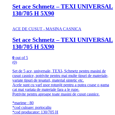
Set ace Schmetz – TEXI UNIVERSAL
130/705 H 5X90
ACE DE CUSUT - MASINA CASNICA
Set ace Schmetz – TEXI UNIVERSAL
130/705 H 5X90
0
out of 5
(0)
Set de 5 ace, universale, TEXI- Schmetz pentru masini de
cusut casnice, potrivite pentru mai multe tipuri de materiale,
variate tipuri de tesaturi, material sintetic etc.
Acele sunt cu varf usor rotunjit pentru a putea coase o gama
cat mai variata de materiale fara a le rupe.
Potrivite pentru aproape toate masini de cusut casnice.
*marime : 80
*cod culoare: portocaliu
*cod producator: 130/705 H