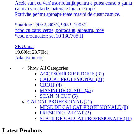
Acele sunt cu varf usor rotunjit pentru a putea coase o gama
cat mai variata de materiale fara a le rupe.
Potrivite pentru aproape toate masini de cusut casnice.
*marime : 70×2, 80×3, 90×3, 100×2
*cod culoare: verde, portocaliu, albastru, mov
*cod producator: set 10 130/705 H
SKU: n/a
19,80
lei
23,70
lei
Adaugă în coș
Show All Categories
ACCESORII CROITORIE
(31)
CALCAT PROFESIONAL
(21)
CROIT
(4)
MASINI DE CUSUT
(45)
SCAN 'N CUT
(5)
CALCAT PROFESIONAL
(21)
MESE DE CALCAT PROFESIONALE
(8)
PRESE DE CALCAT
(2)
STATII DE CALCAT PROFESIONALE
(11)
Latest Products