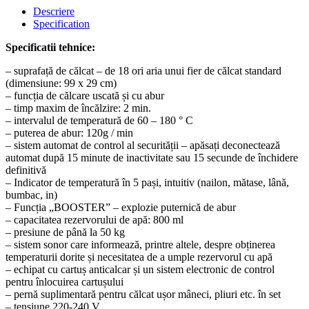
Descriere
Specification
Specificatii tehnice:
– suprafață de călcat – de 18 ori aria unui fier de călcat standard
(dimensiune: 99 x 29 cm)
– funcția de călcare uscată și cu abur
– timp maxim de încălzire: 2 min.
– intervalul de temperatură de 60 – 180 ° C
– puterea de abur: 120g / min
– sistem automat de control al securității – apăsați deconectează
automat după 15 minute de inactivitate sau 15 secunde de închidere
definitivă
– Indicator de temperatură în 5 pași, intuitiv (nailon, mătase, lână,
bumbac, in)
– Funcția „BOOSTER” – explozie puternică de abur
– capacitatea rezervorului de apă: 800 ml
– presiune de până la 50 kg
– sistem sonor care informează, printre altele, despre obținerea
temperaturii dorite și necesitatea de a umple rezervorul cu apă
– echipat cu cartuș anticalcar și un sistem electronic de control
pentru înlocuirea cartușului
– pernă suplimentară pentru călcat ușor mâneci, pliuri etc. în set
– tensiune 220-240 V