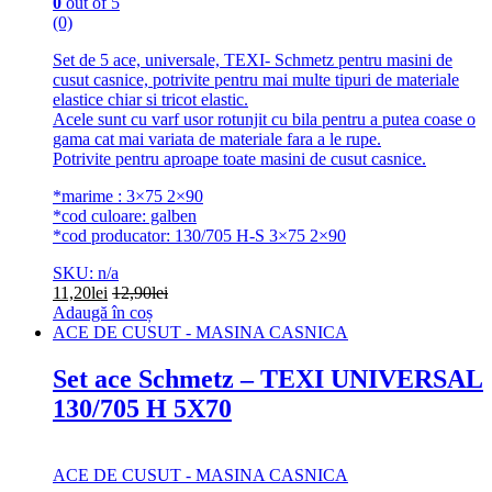
0
out of 5
(0)
Set de 5 ace, universale, TEXI- Schmetz pentru masini de
cusut casnice, potrivite pentru mai multe tipuri de materiale
elastice chiar si tricot elastic.
Acele sunt cu varf usor rotunjit cu bila pentru a putea coase o
gama cat mai variata de materiale fara a le rupe.
Potrivite pentru aproape toate masini de cusut casnice.
*marime : 3×75 2×90
*cod culoare: galben
*cod producator: 130/705 H-S 3×75 2×90
SKU: n/a
11,20
lei
12,90
lei
Adaugă în coș
ACE DE CUSUT - MASINA CASNICA
Set ace Schmetz – TEXI UNIVERSAL
130/705 H 5X70
ACE DE CUSUT - MASINA CASNICA